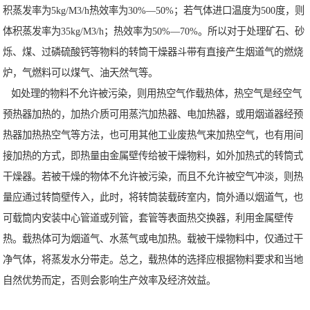
积蒸发率为5kg/M3/h热效率为30%—50%；若气体进口温度为500度，则
体积蒸发率为35kg/M3/h；热效率为50%—70%。所以对于处理矿石、砂
烁、煤、过磷硫酸钙等物料的转筒干燥器斗带有直接产生烟道气的燃烧
炉，气燃料可以煤气、油天然气等。
如处理的物料不允许被污染，则用热空气作载热体，热空气是经空气
预热器加热的，加热介质可用蒸汽加热器、电加热器，或用烟道器经预
热器加热热空气等方法，也可用其他工业废热气来加热空气，也有用间
接加热的方式，即热量由金属壁传给被干燥物料，如外加热式的转筒式
干燥器。若被干燥的物体不允许被污染，而且不允许被空气冲淡，则热
量应通过转筒壁传入，此时，将转筒装载砖室内，筒外通以烟道气，也
可载筒内安装中心管道或列管，套管等表面热交换器，利用金属壁传
热。载热体可为烟道气、水蒸气或电加热。载被干燥物料中，仅通过干
净气体，将蒸发水分带走。总之，载热体的选择应根据物料要求和当地
自然优势而定，否则会影响生产效率及经济效益。