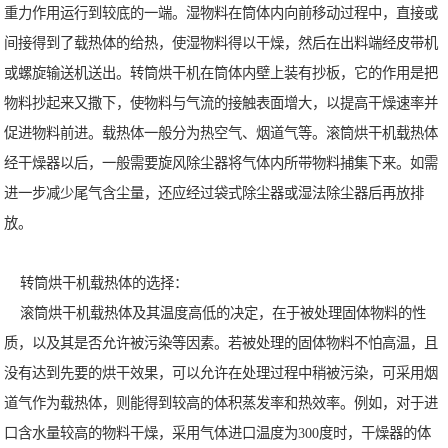
重力作用运行到较底的一端。湿物料在筒体内向前移动过程中，直接或
间接得到了载热体的给热，使湿物料得以干燥，然后在出料端经皮带机
或螺旋输送机送出。转筒烘干机在筒体内壁上装有抄板，它的作用是把
物料抄起来又撒下，使物料与气流的接触表面增大，以提高干燥速率并
促进物料前进。载热体一般分为热空气、烟道气等。滚筒烘干机载热体
经干燥器以后，一般需要旋风除尘器将气体内所带物料捕集下来。如需
进一步减少尾气含尘量，还应经过袋式除尘器或湿法除尘器后再放排
放。
转筒烘干机载热体的选择：
滚筒烘干机载热体及其温度高低的决定，在于被处理固体物料的性
质，以及其是否允许被污染等因素。若被处理的固体物料不怕高温，且
没有达到先要的烘干效果，可以允许在处理过程中稍被污染，可采用烟
道气作为载热体，则能得到较高的体积蒸发率和热效率。例如，对于进
口含水量较高的物料干燥，采用气体进口温度为300度时，干燥器的体