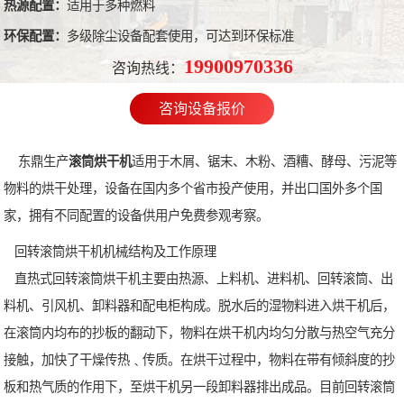
热源配置：
适用于多种燃料
环保配置：
多级除尘设备配套使用，可达到环保标准
19900970336
咨询热线：
咨询设备报价
东鼎生产
滚筒烘干机
适用于木屑、锯末、木粉、酒糟、酵母、污泥等
物料的烘干处理，设备在国内多个省市投产使用，并出口国外多个国
家，拥有不同配置的设备供用户免费参观考察。
回转滚筒烘干机机械结构及工作原理
直热式回转滚筒烘干机主要由热源、上料机、进料机、回转滚筒、出
料机、引风机、卸料器和配电柜构成。脱水后的湿物料进入烘干机后，
在滚筒内均布的抄板的翻动下，物料在烘干机内均匀分散与热空气充分
接触，加快了干燥传热﹑传质。在烘干过程中，物料在带有倾斜度的抄
板和热气质的作用下，至烘干机另一段卸料器排出成品。目前回转滚筒