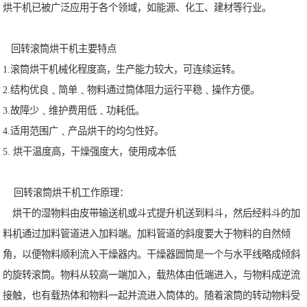
烘干机已被广泛应用于各个领域，如能源、化工、建材等行业。
回转滚筒烘干机主要特点
1.滚筒烘干机械化程度高，生产能力较大，可连续运转。
2.结构优良﹑简单﹑物料通过筒体阻力运行平稳﹑操作方便。
3.故障少﹑维护费用低﹑功耗低。
4.适用范围广﹑产品烘干的均匀性好。
5. 烘干温度高，干燥强度大，使用成本低
回转滚筒烘干机工作原理：
烘干的湿物料由皮带输送机或斗式提升机送到料斗，然后经料斗的加
料机通过加料管道进入加料端。加料管道的斜度要大于物料的自然倾
角，以便物料顺利流入干燥器内。干燥器圆筒是一个与水平线略成倾斜
的旋转滚筒。物料从较高一端加入，载热体由低端进入，与物料成逆流
接触，也有载热体和物料一起并流进入筒体的。随着滚筒的转动物料受