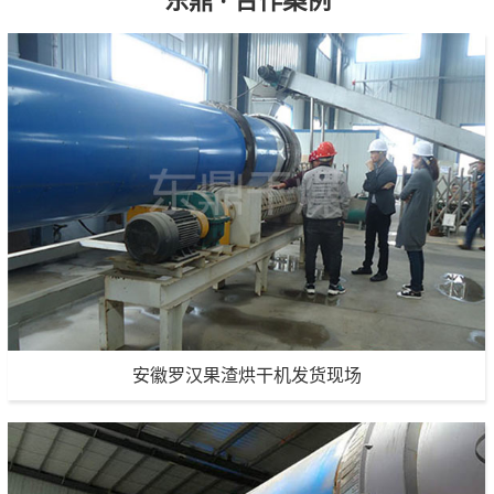
东鼎 · 合作案例
安徽罗汉果渣烘干机发货现场